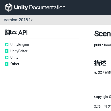
Version:
2018.1
Scen
脚本 API
UnityEngine
public boo
UnityEditor
Unity
描述
Other
如果场景
Copyright ©
教程
社区