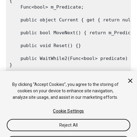
{

    Func<bool> m_Predicate;
    public object Current { get { return null;
    public bool MoveNext() { return m_Predicat
    public void Reset() {}
    public WaitWhile2(Func<bool> predicate) { 
By clicking “Accept Cookies”, you agree to the storing of
变量
cookies on your device to enhance site navigation,
analyze site usage, and assist in our marketing efforts.
keepWaiting
指示协同程序是否应保持暂停。
Cookie Settings
Reject All
Copyright © 2018 Unity Technologies. Publication 2018.1
教程
社区答案
知识库
论坛
Asset Store
法律条款
隐私政