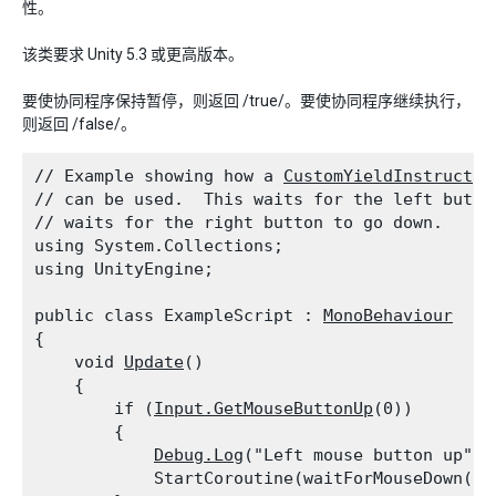
性。
该类要求 Unity 5.3 或更高版本。
要使协同程序保持暂停，则返回 /true/。要使协同程序继续执行，
则返回 /false/。
// Example showing how a 
CustomYieldInstructio
// can be used.  This waits for the left button
// waits for the right button to go down.

using System.Collections;

using UnityEngine;
public class ExampleScript : 
MonoBehaviour
{

    void 
Update
()

    {

        if (
Input.GetMouseButtonUp
(0))

        {

Debug.Log
("Left mouse button up");

            StartCoroutine(waitForMouseDown());