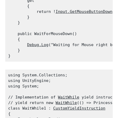
        get

        {

            return !
Input.GetMouseButtonDown
(1
        }

    }
    public WaitForMouseDown()

    {

Debug.Log
("Waiting for Mouse right butt
    }

using System.Collections;

using UnityEngine;

using System;
// Implementation of 
WaitWhile
 yield instructi
// yield return new 
WaitWhile
(() => Princess.i
class WaitWhile1 : 
CustomYieldInstruction
{
