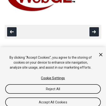
Copyright © 2018 Unity Technologies. Publication 2018.1
By clicking “Accept Cookies”, you agree to the storing of
教程
社区答案
知识库
论坛
Asset Store
法律条款
隐私政
cookies on your device to enhance site navigation,
策
Cookie
不要出售或分享我的个人信息
analyze site usage, and assist in our marketing efforts.
Your Privacy Choices (Cookie Settings)
Cookie Settings
Reject All
Accept All Cookies