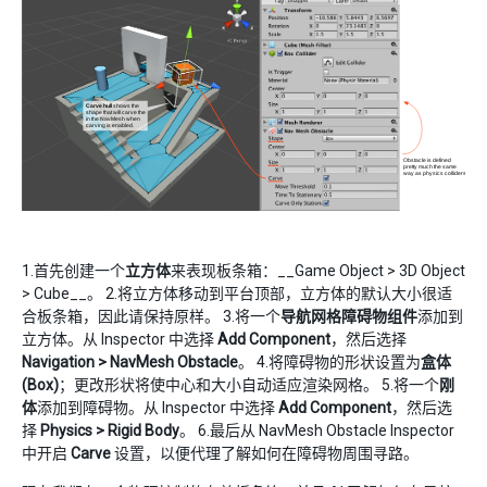
1.首先创建一个
立方体
来表现板条箱：__Game Object > 3D Object
> Cube__。 2.将立方体移动到平台顶部，立方体的默认大小很适
合板条箱，因此请保持原样。 3.将一个
导航网格障碍物组件
添加到
立方体。从 Inspector 中选择
Add Component
，然后选择
Navigation > NavMesh Obstacle
。 4.将障碍物的形状设置为
盒体
(Box)
；更改形状将使中心和大小自动适应渲染网格。 5.将一个
刚
体
添加到障碍物。从 Inspector 中选择
Add Component
，然后选
择
Physics > Rigid Body
。 6.最后从 NavMesh Obstacle Inspector
中开启
Carve
设置，以便代理了解如何在障碍物周围寻路。