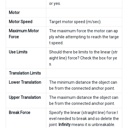
or yes.
Motor
Motor Speed
Target motor speed (m/sec).
Maximum Motor
The maximum force the motor can ap
Force
ply while attempting to reach the targe
t speed.
Use Limits
Should there be limits to the linear (str
aight line) force? Check the box for ye
s.
Translation Limits
Lower Translation
The minimum distance the object can
be from the connected anchor point.
Upper Translation
The maximum distance the object can
be from the connected anchor point.
Break Force
Specify the linear (straight line) force l
evel needed to break and so delete the
joint.
Infinity
means it is unbreakable.