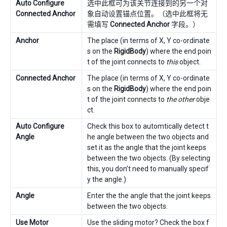
Auto Configure
选中此框可为该关节连接到的另一个对
Connected Anchor
象自动设置锚点位置。（选中此框将无
需填写
Connected Anchor
字段。）
Anchor
The place (in terms of X, Y co-ordinate
s on the
RigidBody
) where the end poin
t of the joint connects to
this
object.
Connected Anchor
The place (in terms of X, Y co-ordinate
s on the
RigidBody
) where the end poin
t of the joint connects to
the other
obje
ct.
Auto Configure
Check this box to automtically detect t
Angle
he angle between the two objects and
set it as the angle that the joint keeps
between the two objects. (By selecting
this, you don’t need to manually specif
y the angle.)
Angle
Enter the the angle that the joint keeps
between the two objects.
Use Motor
Use the sliding motor? Check the box f