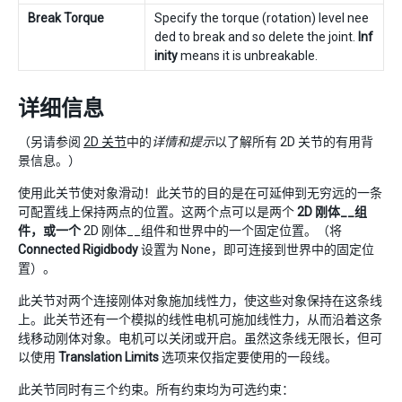
Break Torque
Specify the torque (rotation) level nee
ded to break and so delete the joint.
Inf
inity
means it is unbreakable.
详细信息
（另请参阅
2D 关节
中的
详情和提示
以了解所有 2D 关节的有用背
景信息。）
使用此关节使对象滑动！此关节的目的是在可延伸到无穷远的一条
可配置线上保持两点的位置。这两个点可以是两个
2D 刚体__组
件，或一个
2D 刚体__组件和世界中的一个固定位置。（将
Connected Rigidbody
设置为 None，即可连接到世界中的固定位
置）。
此关节对两个连接刚体对象施加线性力，使这些对象保持在这条线
上。此关节还有一个模拟的线性电机可施加线性力，从而沿着这条
线移动刚体对象。电机可以关闭或开启。虽然这条线无限长，但可
以使用
Translation Limits
选项来仅指定要使用的一段线。
此关节同时有三个约束。所有约束均为可选约束：