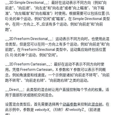
__2D Simple Directional__：最好在运动表示不同方向（例如“向
前走”、“向后退”、“向左走”和“向右走”或者“向上瞄准”、“向下瞄
准”、“向左瞄准”和“向右瞄准”）时使用。根据需要可以包括位置 (0,
0) 处的单个运动，例如“空闲”或“瞄准”。在 Simple Directional 类型
中，在同一方向上_不_应该有多个运动，例如“向前走”和“向前
跑”。
__2D Freeform Directional__：运动表示不同方向时，也使用此混
合类型，但是您可以在同一方向上有多个运动，例如“向前走”和“向
前跑”。在 Freeform Directional 类型中，运动集应始终包括位置
(0, 0) 处的单个运动，例如“空闲”。
__2D Freeform Cartesian__：最好在运动不表示不同方向时使
用。凭借 Freeform Cartesian，X 参数和 Y 参数可以表示不同概
念，例如角速度和线速度。一个示例是诸如“向前走不转弯”、“向前
跑不转弯”、“向前走右转”、“向前跑右转”之类的运动。
__Direct__：此类型的混合树让用户直接控制每个节点的权重。适
用于面部形状或随机空闲混合。
设置混合类型后，首先需要选择两个
动画参数
来控制此
混合树
。在
此示例中，参数是
velocityX_（扫射）和
velocityZ_（前进速