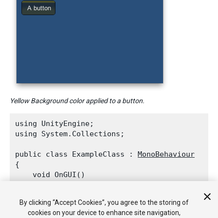
Yellow Background color applied to a button.
using UnityEngine;

using System.Collections;
public class ExampleClass : 
MonoBehaviour
{

    void OnGUI()

    {

GUI.backgroundColor
 = 
Color.yellow
;

By clicking “Accept Cookies”, you agree to the storing of
GUI.Button
(new Rect(10, 10, 70, 30), "A
cookies on your device to enhance site navigation,
    }
