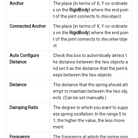
Anchor
The place (in terms of X, Y co-ordinate
s on the
RigidBody
) where the end poin
t of the joint connects to
this
object.
Connected Anchor
The place (in terms of X, Y co-ordinate
s on the
RigidBody
) where the end poin
t of the joint connects to
the other
obje
ct.
Auto Configure
Check this box to automtically detect t
Distance
he distance between the two objects a
nd set it as the distance that the joint k
eeps between the two objects.
Distance
The distance that the spring should att
empt to maintain between the two obj
ects. (Can be set manually.)
Damping Ratio
The degree to which you want to suppr
ess spring oscillation: In the range 0 to
1, the higher the value, the less move
ment.
Frequency
The frequency at which the spring osci