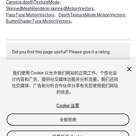
Camera.depthTextureMode
、
SkinnedMeshRenderer.skinnedMotionVectors
、
PassType.MotionVectors
、
DepthTextureMode.MotionVectors
、
BuiltinShaderType.MotionVectors
。
Did you find this page useful? Please give it a rating:
我们使用 Cookie 以允许我们网站的正常工作、个性化设
Report a problem on this page
计内容和广告、提供社交媒体功能并分析流量。我们还同
社交媒体、广告和分析合作伙伴分享有关您使用我们网站
的信息。
Cookie 设置
全部拒绝
Copyright © 2018 Unity Technologies. Publication 2017.3
教程
社区答案
知识库
论坛
Asset Store
商标和使用条款
法律条款
隐私政策
Cookie
不要出售或分享我的个人信息