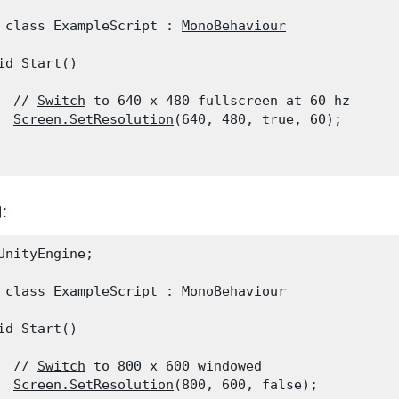
 class ExampleScript : 
MonoBehaviour
id Start()

  // 
Switch
 to 640 x 480 fullscreen at 60 hz

Screen.SetResolution
(640, 480, true, 60);

例：
UnityEngine;
 class ExampleScript : 
MonoBehaviour
id Start()

  // 
Switch
 to 800 x 600 windowed

Screen.SetResolution
(800, 600, false);
