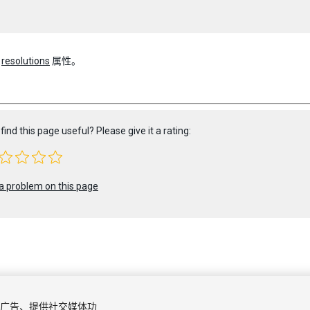
：
resolutions
属性。
find this page useful? Please give it a rating:
a problem on this page
 2018 Unity Technologies. Publication 2017.3
容和广告、提供社交媒体功