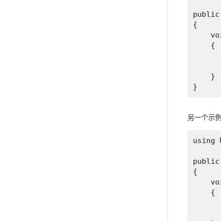
public
{

    vo
    {

      
    }

另一个示
using 
public
{

    vo
    {

      