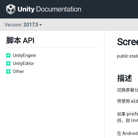
Version:
2017.3
Scre
脚本 API
UnityEngine
public stat
UnityEditor
Other
描述
切换屏幕
将使用
wi
如果
pref
持，则 Un
在 Andro