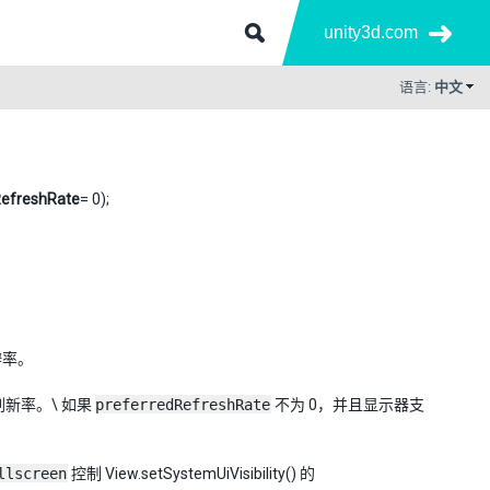
unity3d.com
语言:
中文
RefreshRate
= 0);
辨率。
刷新率。\ 如果
preferredRefreshRate
不为 0，并且显示器支
llscreen
控制 View.setSystemUiVisibility() 的