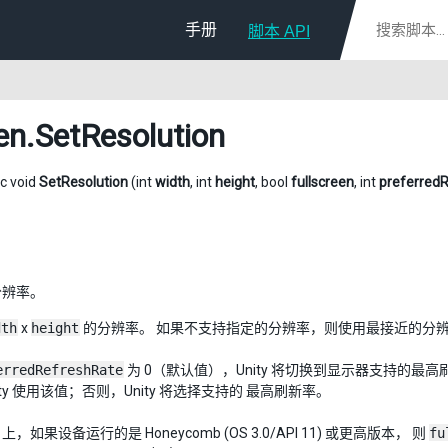
手册
脚本 API
en
.SetResolution
ic void
SetResolution
(int
width
, int
height
, bool
fullscreen
, int
preferred
分辨率。
dth
x
height
的分辨率。 如果不支持指定的分辨率，则使用最接近的分
erredRefreshRate
为 0（默认值），Unity 将切换到显示器支持的最高
ity 使用该值；否则，Unity 将选择支持的 最高刷新率。
id 上，如果设备运行的是 Honeycomb (OS 3.0/API 11) 或更高版本， 则
fu