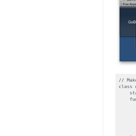
// Mak
class 
    st
    fu
      
      
      
       