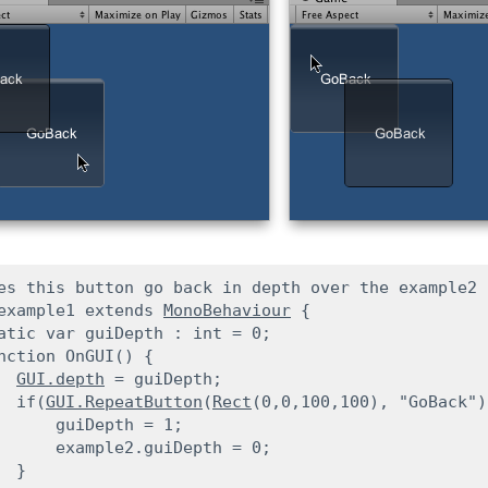
es this button go back in depth over the example2 
example1 extends 
MonoBehaviour
 {

atic var guiDepth : int = 0;

nction OnGUI() {

GUI.depth
 = guiDepth;

  if(
GUI.RepeatButton
(
Rect
(0,0,100,100), "GoBack"))
      guiDepth = 1;

      example2.guiDepth = 0;

 }
