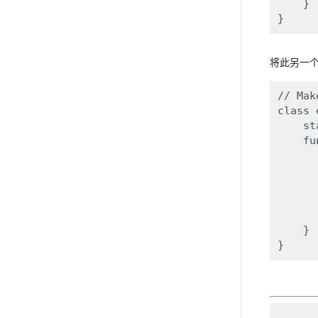
    }

将此另一
// Mak
class 
    st
    fu
      
      
      
       
    }
