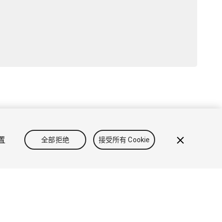
政策
Cookie
不要出售或分享我的个人信息
设置
全部拒绝
接受所有 Cookie