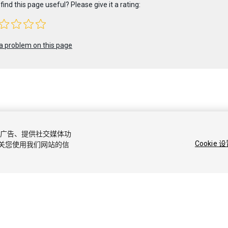
find this page useful? Please give it a rating:
a problem on this page
 2018 Unity Technologies. Publication 2017.3
容和广告、提供社交媒体功
区答案
知识库
论坛
Asset Store
商标和使用条款
法律条款
隐私
Cookie 
关您使用我们网站的信
ie 偏好