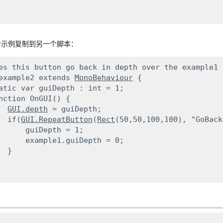
个示例复制到另一个脚本：
es this button go back in depth over the example1 
example2 extends 
MonoBehaviour
 {

atic var guiDepth : int = 1;

nction OnGUI() {

GUI.depth
 = guiDepth;

  if(
GUI.RepeatButton
(
Rect
(50,50,100,100), "GoBack
      guiDepth = 1;

      example1.guiDepth = 0;

 }
