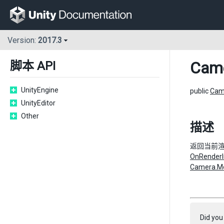
Version:
2017.3
Cam
脚本 API
UnityEngine
public
Cam
UnityEditor
Other
描述
返回当前
OnRender
Camera.Mo
Did you 