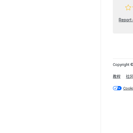
Report 
Copyright ©
教程
社
Cook