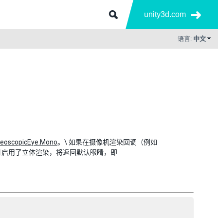
unity3d.com
语言:
中文
eoscopicEye.Mono
。\ 如果在摄像机渲染回调（例如
且启用了立体渲染，将返回默认眼睛，即