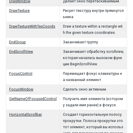
DragWindow
Делает окно перетаскиваемым.
DrawTexture
Рисует текстуру внутри прямоугол
ьника.
DrawTextureWithTexCoords
Draw a texture within a rectangle wit
h the given texture coordinates.
EndGroup
Заканчивает группу.
EndScrollView
Заканчивает обработку scrollview,
которая началась вызовом функ
ции BeginScrollView.
FocusControl
Перемещает фокус клавиатуры н
а названный элемент.
FocusWindow
Сделать окно активным.
GetNameOfFocusedControl
Получить имя элемента (котором
у задали имя ранее) в фокусе.
HorizontalScrollbar
Создает горизонтальную полосу
прокрутки. Полоса прокрутки это
тот элемент, который вы использ