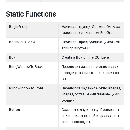
Static Functions
BeginGroup
Начинает группу. Должно быть со
гласовано с вызовом EndGroup.
BeginScrollView
Начинает прокручивающийся кон
тейнер внутри GUI.
Box
Create a Box on the GUI Layer.
BringWindowToBack
Переносит заданное окно назад -
позади остальных плавающих ок
он.
BringWindowToFront
Переносит заданное окно вперед
- перед остальными плавающими
окнами.
Button
Создает одну кнопку. Пользоват
ель щелкает по ней и сразу же чт
о-то происходит.