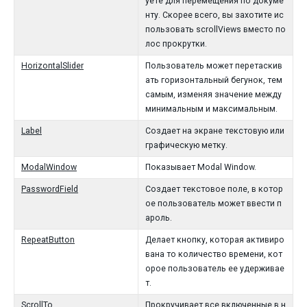
уете для перемещения по докуме
нту. Скорее всего, вы захотите ис
пользовать scrollViews вместо по
лос прокрутки.
HorizontalSlider
Пользователь может перетаскив
ать горизонтальный бегунок, тем
самым, изменяя значение между
минимальным и максимальным.
Label
Создает на экране текстовую или
графическую метку.
ModalWindow
Показывает Modal Window.
PasswordField
Создает текстовое поле, в котор
ое пользователь может ввести п
ароль.
RepeatButton
Делает кнопку, которая активиро
вана то количество времени, кот
орое пользователь ее удерживае
т.
ScrollTo
Прокручивает все включенные в н