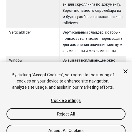
ен для скроллинга по документу.
Вероятно, вместо скроллбара ва
м будет удобнее использовать sc
rollViews.
VerticalSlider
Вертикальный слайдер, который
пользователь может перемещать
для изменения значения между м
инимальным и максимальным.
Window
Вызывает всплывающее окно.
By clicking “Accept Cookies”, you agree to the storing of
Delegates
cookies on your device to enhance site navigation,
analyze site usage, and assist in our marketing efforts.
WindowFunction
Коллбэк для отрисовки GUI контента в окне
(используется с GUI.Window).
Cookie Settings
Reject All
Copyright © 2019 Unity Technologies. Publication 2018.4
Tutorials
Community Answers
Knowledge Base
Forums
Asset
Accept All Cookies