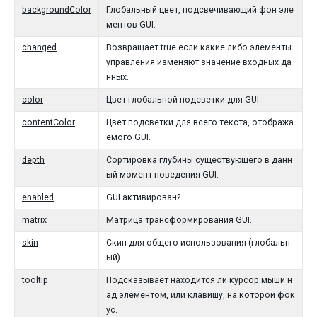
backgroundColor
Глобальный цвет, подсвечивающий фон эле
ментов GUI.
changed
Возвращает true если какие либо элементы
управления изменяют значение входных да
нных.
color
Цвет глобальной подсветки для GUI.
contentColor
Цвет подсветки для всего текста, отобража
емого GUI.
depth
Сортировка глубины существующего в данн
ый момент поведения GUI.
enabled
GUI активирован?
matrix
Матрица трансформирования GUI.
skin
Скин для общего использования (глобальн
ый).
tooltip
Подсказывает находится ли курсор мыши н
ад элементом, или клавишу, на которой фок
ус.