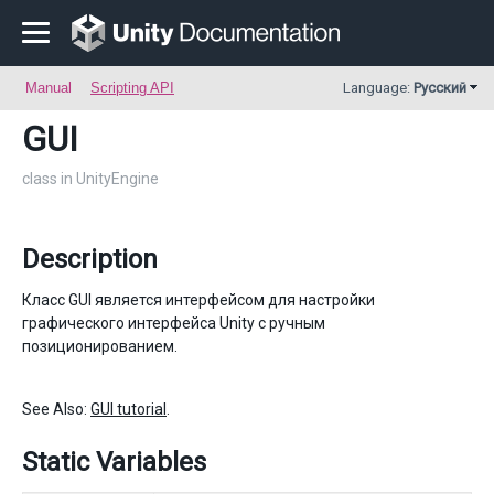
Manual
Scripting API
Language:
Русский
GUI
class in UnityEngine
Description
Класс GUI является интерфейсом для настройки
графического интерфейса Unity с ручным
позиционированием.
See Also:
GUI tutorial
.
Static Variables