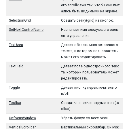
его scrollviews так, чтобы они пыт
ались быть видимыми на экране.
SelectionGrid
Создать сетку(grid) из кнопок.
SetNextControlName
Назначает имя следующего элем
ента управления.
TextArea
Делает область многострочного
текста, в котором пользователь
может его редактировать.
TextField
Делает поле однострочного текс
та, который пользователь может
редактировать.
Toggle
Делает кнопку переключатель o
n/off.
Toolbar
Создать панель инструментов (to
olbar).
UnfocusWindow
Убрать фокус со всех окон.
VerticalScrollbar
Вертикальный скроллбар. Он нуж