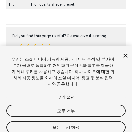
High
High quality shader preset.
Did you find this page useful? Please give it a rating:
우리는 소셜 미디어 기능의 제공과 데이터 분석 및 본 사이
Report a problem on this page
트가 올바로 동작하고 개인화된 콘텐츠와 광고를 제공하
기 위해 쿠키를 사용하고 있습니다. 회사 사이트에 대한 귀
하의 사용 정보를 회사의 소셜 미디어, 광고 및 분석 협력
사와 공유합니다.
쿠키 설정
Copyright © 2022 Unity Technologies. Publication 2022.2
튜토리얼
커뮤니티 답변
기술 자료
포럼
에셋 스토어
상표
모두 거부
및 이용약관
법률정보
개인정보처리방침
쿠키
내 개인정보 판
매 금지
쿠키 기본 설정
모든 쿠키 허용