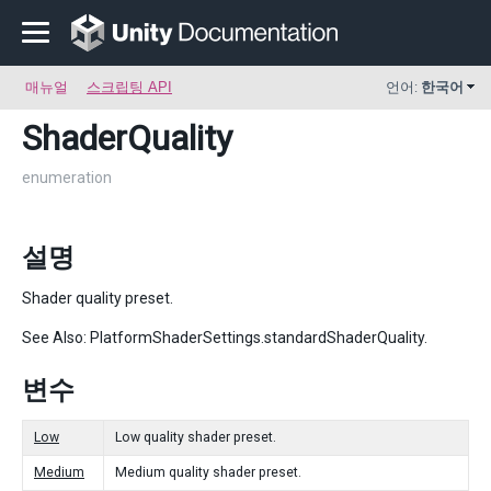
매뉴얼
스크립팅 API
언어:
한국어
ShaderQuality
enumeration
설명
Shader quality preset.
See Also: PlatformShaderSettings.standardShaderQuality.
변수
Low
Low quality shader preset.
Medium
Medium quality shader preset.