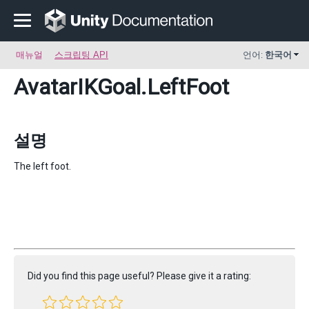
매뉴얼
스크립팅 API
언어:
한국어
AvatarIKGoal
.LeftFoot
설명
The left foot.
Did you find this page useful? Please give it a rating: