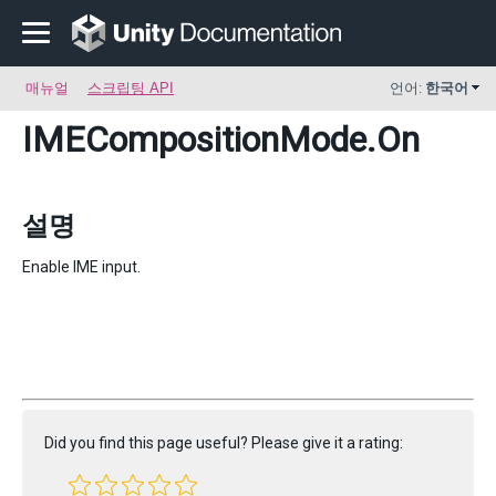
매뉴얼
스크립팅 API
언어:
한국어
IMECompositionMode
.On
설명
Enable IME input.
Did you find this page useful? Please give it a rating: