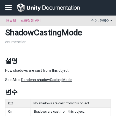
매뉴얼
스크립팅 API
언어:
한국어
ShadowCastingMode
enumeration
설명
How shadows are cast from this object.
See Also:
Renderer.shadowCastingMode
.
변수
Off
No shadows are cast from this object.
On
Shadows are cast from this object.