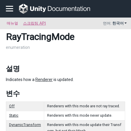
매뉴얼
스크립팅 API
언어:
한국어
RayTracingMode
enumeration
설명
Indicates how a
Renderer
is updated.
변수
Off
Renderers with this mode are not ray traced.
Static
Renderers with this mode never update.
DynamicTransform
Renderers with this mode update their Transf