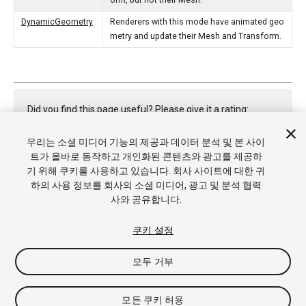
orm, but not their Mesh.
DynamicGeometry
Renderers with this mode have animated geo
metry and update their Mesh and Transform.
Did you find this page useful? Please give it a rating:
우리는 소셜 미디어 기능의 제공과 데이터 분석 및 본 사이
트가 올바로 동작하고 개인화된 콘텐츠와 광고를 제공하
Report a problem on this page
기 위해 쿠키를 사용하고 있습니다. 회사 사이트에 대한 귀
하의 사용 정보를 회사의 소셜 미디어, 광고 및 분석 협력
사와 공유합니다.
쿠키 설정
모두 거부
Copyright © 2021 Unity Technologies. Publication 2020.3
튜토리얼
커뮤니티 답변
기술 자료
포럼
에셋 스토어
상표
및 이용약관
법률정보
개인정보처리방침
쿠키
내 개인정보 판
모든 쿠키 허용