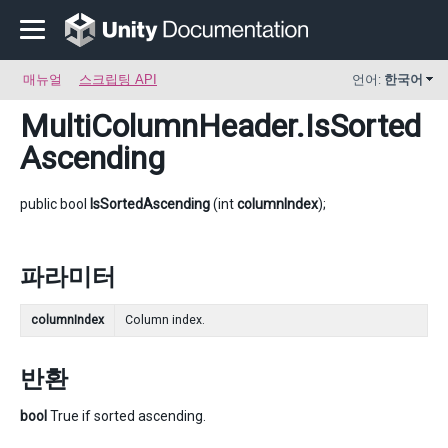
매뉴얼
스크립팅 API
언어:
한국어
MultiColumnHeader
.IsSorted
Ascending
public bool
IsSortedAscending
(int
columnIndex
);
파라미터
columnIndex
Column index.
반환
bool
True if sorted ascending.