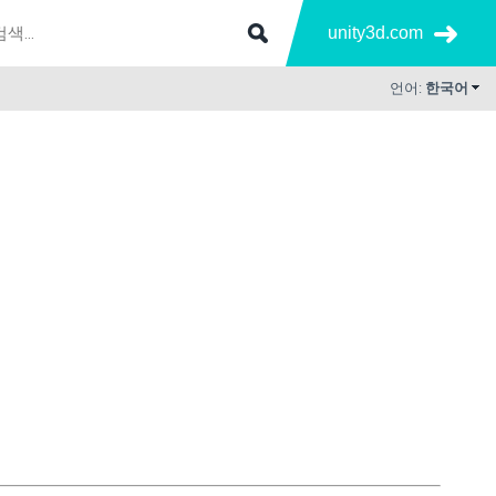
unity3d.com
언어:
한국어