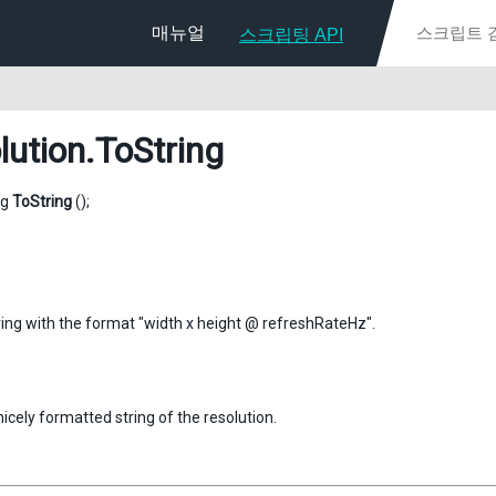
매뉴얼
스크립팅 API
lution
.ToString
ng
ToString
();
ing with the format "width x height @ refreshRateHz".
icely formatted string of the resolution.