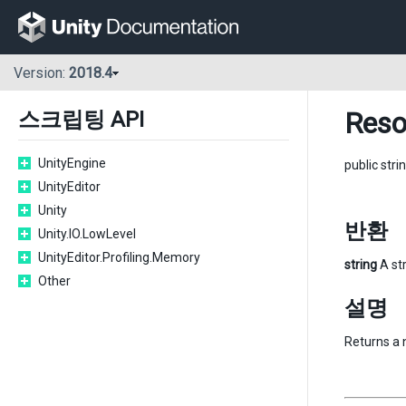
Version:
2018.4
Reso
스크립팅 API
UnityEngine
public stri
UnityEditor
Unity
반환
Unity.IO.LowLevel
UnityEditor.Profiling.Memory
string
A str
Other
설명
Returns a n