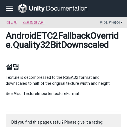
매뉴얼
스크립팅 API
언어:
한국어
AndroidETC2FallbackOverrid
e
.Quality32BitDownscaled
설명
Texture is decompressed to the
RGBA32
format and
downscaled to half of the original texture width and height.
See Also: TextureImporter.textureFormat.
Did you find this page useful? Please give it a rating: