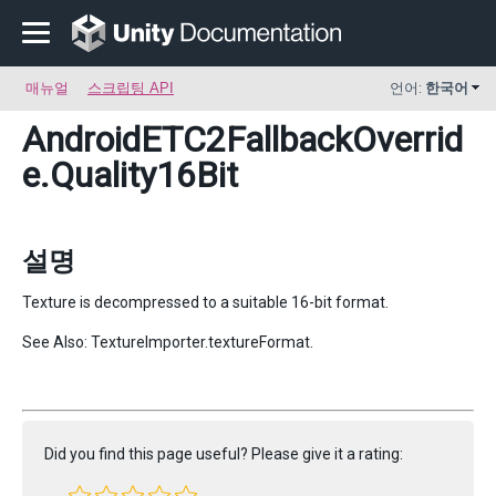
매뉴얼
스크립팅 API
언어:
한국어
AndroidETC2FallbackOverrid
e
.Quality16Bit
설명
Texture is decompressed to a suitable 16-bit format.
See Also: TextureImporter.textureFormat.
Did you find this page useful? Please give it a rating: