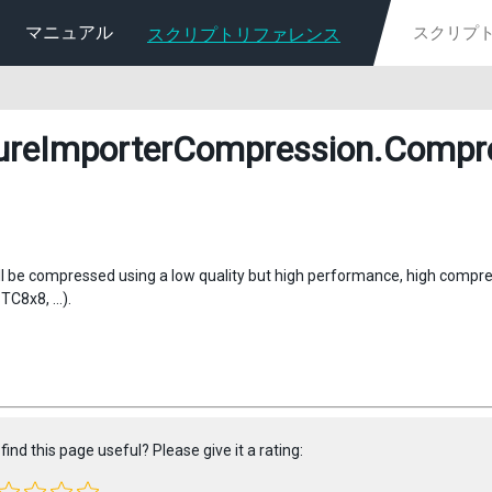
マニュアル
スクリプトリファレンス
ureImporterCompression
.Compr
ll be compressed using a low quality but high performance, high compre
C8x8, ...).
find this page useful? Please give it a rating: