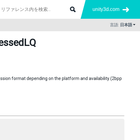
unity3d.com
言語:
日本語
essedLQ
ssion format depending on the platform and availability (2bpp