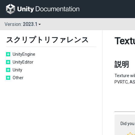
Version:
2023.1
Text
スクリプトリファレンス
UnityEngine
UnityEditor
説明
Unity
Texture wi
Other
PVRTC, AST
Did you 