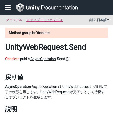
マニュアル
スクリプトリファレンス
言語:
日本語
Method group is Obsolete
UnityWebRequest
.Send
Obsolete
public
AsyncOperation
Send
();
戻り値
AsyncOperation
AsyncOperation
は UnityWebRequest の進捗/完
了の状態を示します。UnityWebRequest が完了するまで待機す
るオブジェクトを生成します。
説明