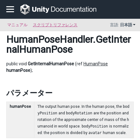
マニュアル
スクリプトリファレンス
言語:
日本語
HumanPoseHandler
.GetInter
nalHumanPose
public void
GetInternalHumanPose
(ref
HumanPose
humanPose
);
パラメーター
humanPose
The output human pose. In the human pose, the
bod
yPosition
and
bodyRotation
are the position and
rotation of the approximate center of mass of the h
umanoid in world space.
bodyPosition
is normaliz
ed: the position is divided by
avatar
human scale.