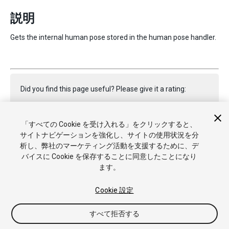
説明
Gets the internal human pose stored in the human pose handler.
Did you find this page useful? Please give it a rating:
「すべての Cookie を受け入れる」をクリックすると、
Report a problem on this page
サイトナビゲーションを強化し、サイトの使用状況を分
析し、弊社のマーケティング活動を支援するために、デ
バイスに Cookie を保存することに同意したことになり
ます。
Cookie 設定
Copyright © 2023 Unity Technologies. Publication 2022.2
すべて拒否する
チュートリアル
Answers
ナレッジベース
フォーラム
アセ
ットストア
商標と利用規約
法律関連
プライバシーポリシー