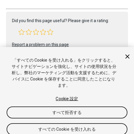
Did you find this page useful? Please give it a rating:
Report a problem on this page
「すべての Cookie を受け入れる」をクリックすると、
サイトナビゲーションを強化し、サイトの使用状況を分
析し、弊社のマーケティング活動を支援するために、デ
バイスに Cookie を保存することに同意したことになり
ます。
Copyright © 2023 Unity Technologies. Publication 2022.1
チュートリアル
Answers
ナレッジベース
フォーラム
アセ
Cookie 設定
ットストア
商標と利用規約
法律関連
プライバシーポリシー
クッキー
私の個人情報を販売または共有しない
すべて拒否する
Cookie 優先設定
すべての Cookie を受け入れる