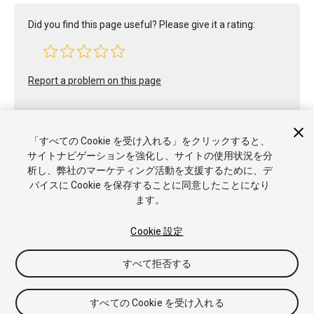
Did you find this page useful? Please give it a rating:
Report a problem on this page
「すべての Cookie を受け入れる」をクリックすると、
サイトナビゲーションを強化し、サイトの使用状況を分
析し、弊社のマーケティング活動を支援するために、デ
バイスに Cookie を保存することに同意したことになり
Copyright © 2021 Unity Technologies. Publication 2021.1
ます。
チュートリアル
Answers
ナレッジベース
フォーラム
アセ
ットストア
商標と利用規約
法律関連
プライバシーポリシー
クッキー
私の個人情報を販売または共有しない
Cookie 設定
Cookie 優先設定
すべて拒否する
すべての Cookie を受け入れる