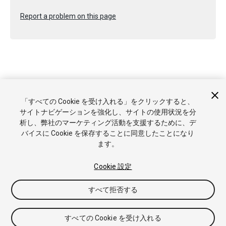
Report a problem on this page
Copyright © 2021 Unity Technologies. Publication 2020.3
「すべての Cookie を受け入れる」をクリックすると、
チュートリアル
Answers
ナレッジベース
フォーラム
アセ
サイトナビゲーションを強化し、サイトの使用状況を分
ットストア
商標と利用規約
法律関連
プライバシーポリシー
析し、弊社のマーケティング活動を支援するために、デ
クッキー
私の個人情報を販売または共有しない
バイスに Cookie を保存することに同意したことになり
Cookie 優先設定
ます。
Cookie 設定
すべて拒否する
すべての Cookie を受け入れる