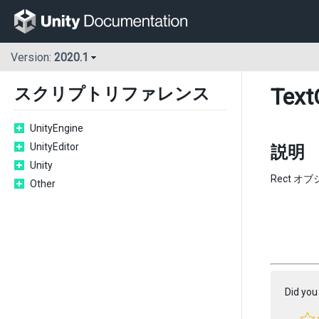
Version:
2020.1
Text
スクリプトリファレンス
UnityEngine
UnityEditor
説明
Unity
Rect 
Other
Did you 