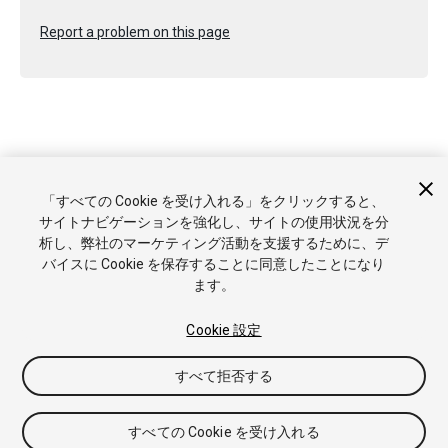
Report a problem on this page
Copyright © 2020 Unity Technologies. Publication 2019.3
「すべての Cookie を受け入れる」をクリックすると、
チュートリアル
Answers
ナレッジベース
フォーラム
アセッ
サイトナビゲーションを強化し、サイトの使用状況を分
トストア
商標と利用規約
法律関連
プライバシーポリシー
ク
析し、弊社のマーケティング活動を支援するために、デ
ッキー
私の個人情報を販売または共有しない
バイスに Cookie を保存することに同意したことになり
Cookie 優先設定
ます。
Cookie 設定
すべて拒否する
すべての Cookie を受け入れる