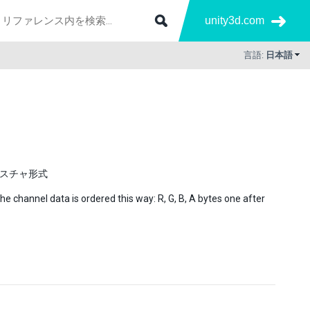
unity3d.com
言語:
日本語
クスチャ形式
the channel data is ordered this way: R, G, B, A bytes one after