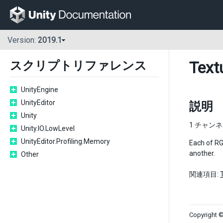
Version:
2019.1
Text
スクリプトリファレンス
UnityEngine
UnityEditor
説明
Unity
1 チャン
Unity.IO.LowLevel
UnityEditor.Profiling.Memory
Each of RGB
another.
Other
関連項目:
Copyright ©