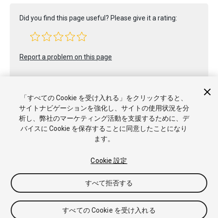
Did you find this page useful? Please give it a rating:
Report a problem on this page
「すべての Cookie を受け入れる」をクリックすると、
サイトナビゲーションを強化し、サイトの使用状況を分
析し、弊社のマーケティング活動を支援するために、デ
バイスに Cookie を保存することに同意したことになり
Copyright © 2019 Unity Technologies. Publication 2018.4
ます。
チュートリアル
Answers
ナレッジベース
フォーラム
アセッ
トストア
商標と利用規約
法律関連
プライバシーポリシー
ク
Cookie 設定
ッキー
私の個人情報を販売または共有しない
Cookie 優先設定
すべて拒否する
すべての Cookie を受け入れる