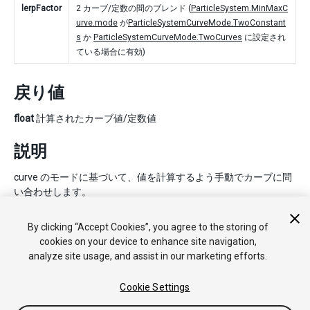
lerpFactor
2 カーブ/定数の間のブレンド (
ParticleSystem.MinMaxC
urve.mode
が
ParticleSystemCurveMode.TwoConstant
s
か
ParticleSystemCurveMode.TwoCurves
に設定され
ている場合に有効)
戻り値
float
計算されたカーブ値/定数値
説明
curve のモードに基づいて、値を計算するよう手動でカーブに問
い合わせします。
time と lerpFactor パラメーターは自動的に 0-1 の範囲に固定さ
By clicking “Accept Cookies”, you agree to the storing of
れます。
cookies on your device to enhance site navigation,
analyze site usage, and assist in our marketing efforts.
Cookie Settings
Copyright © 2018 Unity Technologies. Publication 2018.2
チュートリアル
Answers
ナレッジベース
フォーラム
アセッ