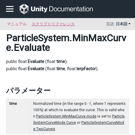
マニュアル
スクリプトリファレンス
言語:
日本語
ParticleSystem.MinMaxCurv
e
.Evaluate
public float
Evaluate
(float
time
);
public float
Evaluate
(float
time
, float
lerpFactor
);
パラメーター
time
Normalized time (in the range 0 - 1, where 1 represents
100%) at which to evaluate the curve. This is valid whe
n
ParticleSystem.MinMaxCurve.mode
is set to
Particle
SystemCurveMode.Curve
or
ParticleSystemCurveMod
e.TwoCurves
.