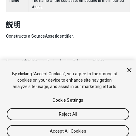
name
The name of the sub-asset embedded in the imported
Asset.
説明
Constructs a SourceAssetIdentifier.
Copyright © 2018 Unity Technologies. Publication 2018.1
チュートリアル
Answers
ナレッジベース
フォーラム
アセッ
By clicking “Accept Cookies”, you agree to the storing of
トストア
法律関連
プライバシーポリシー
クッキー
私の個人
cookies on your device to enhance site navigation,
情報を販売または共有しない
analyze site usage, and assist in our marketing efforts.
Your Privacy Choices (Cookie Settings)
フィードバック
Cookie Settings
Reject All
Accept All Cookies