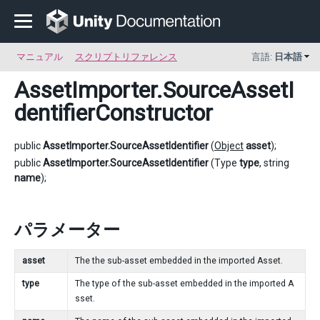
マニュアル
スクリプトリファレンス
言語:
日本語
AssetImporter.SourceAssetI
dentifierConstructor
public
AssetImporter.SourceAssetIdentifier
(
Object
asset
);
public
AssetImporter.SourceAssetIdentifier
(Type
type
, string
name
);
パラメーター
asset
The the sub-asset embedded in the imported Asset.
type
The type of the sub-asset embedded in the imported A
sset.