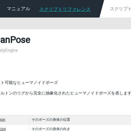
マニュアル
スクリプトリファレンス
anPose
nityEngine
ット可能なヒューマノイドポーズ
ルトンのリグから完全に抽象化されたヒューマノイドポーズを表します。 Se
ion
そのポーズの身体の位置
tion
そのポーズの身体の向き