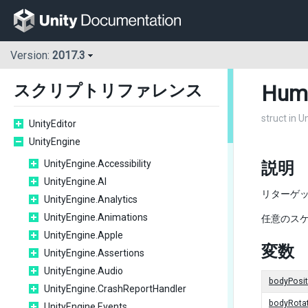
Version:
2017.3
Hum
スクリプトリファレンス
struct in U
UnityEditor
UnityEngine
UnityEngine.Accessibility
説明
UnityEngine.AI
リターゲ
UnityEngine.Analytics
UnityEngine.Animations
任意のスケ
UnityEngine.Apple
変数
UnityEngine.Assertions
UnityEngine.Audio
bodyPosit
UnityEngine.CrashReportHandler
bodyRota
UnityEngine.Events