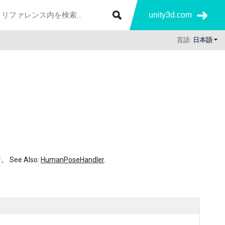
unity3d.com
言語:
日本語
e Also:
HumanPoseHandler
.