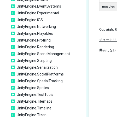
UnityEngine.EventSystems
muscles
UnityEngine.Experimental
UnityEngine.iOS
UnityEngine.Networking
Copyright ©
UnityEngine.Playables
チュートリ
UnityEngine.Profiling
UnityEngine.Rendering
共有しない
UnityEngine.SceneManagement
UnityEngine.Scripting
UnityEngine.Serialization
UnityEngine.SocialPlatforms
UnityEngine.SpatialTracking
UnityEngine.Sprites
UnityEngine.TestTools
UnityEngine.Tilemaps
UnityEngine.Timeline
UnityEngine.Tizen