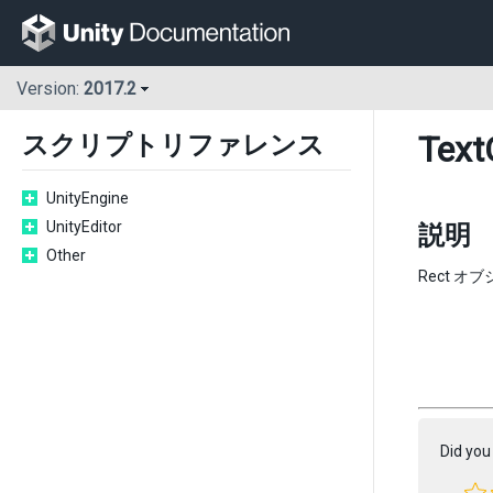
Version:
2017.2
Text
スクリプトリファレンス
UnityEngine
UnityEditor
説明
Other
Rect 
Did you 