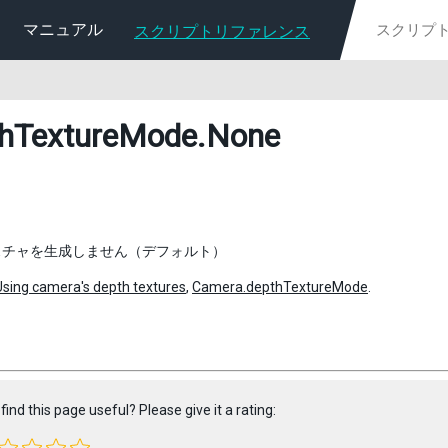
マニュアル
スクリプトリファレンス
hTextureMode
.None
スチャを生成しません（デフォルト）
Using camera's depth textures
,
Camera.depthTextureMode
.
find this page useful? Please give it a rating: