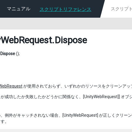
マニュアル
スクリプトリファレンス
yWebRequest
.Dispose
d
Dispose
();
yWebRequest
が使用されておらず、いずれかのリソースをクリーンアッ
が成功したか失敗したかどうかに関係なく、[UnityWebRequest]] 
、例外がキャッチされない場合、[UnityWebRequest] が正しくク
ます。