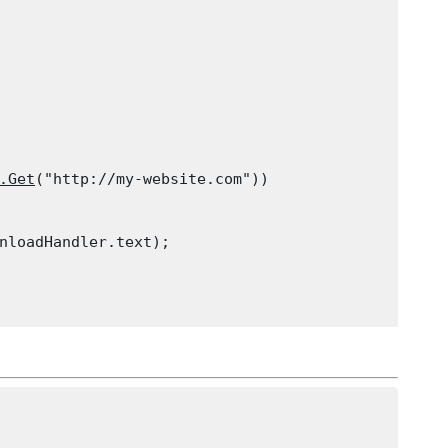
.Get
("http://my-website.com"))

nloadHandler.text);
