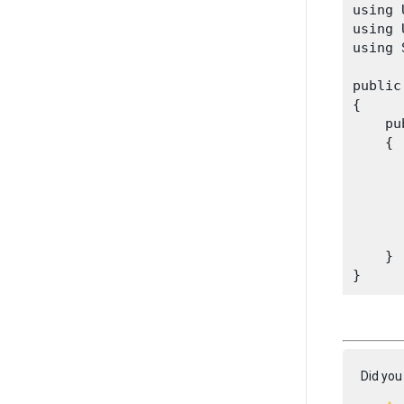
using 
using 
using 
public
{

    pu
    {

      
       
      
       
    }

Did you 