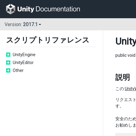
Version:
2017.1
Unit
スクリプトリファレンス
UnityEngine
public voi
UnityEditor
Other
説明
この
Unit
リクエスト
す。
安全のため
お勧めし