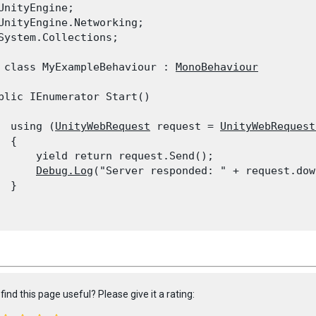
UnityEngine;

UnityEngine.Networking;

System.Collections;
 class MyExampleBehaviour : 
MonoBehaviour
blic IEnumerator Start()

  using (
UnityWebRequest
 request = 
UnityWebRequest
 {

      yield return request.Send();

Debug.Log
("Server responded: " + request.dow
 }

find this page useful? Please give it a rating: