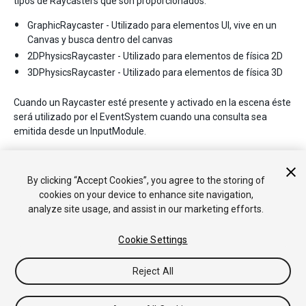
tipos de Raycasters que son proporcionados:
GraphicRaycaster - Utilizado para elementos UI, vive en un
Canvas y busca dentro del canvas
2DPhysicsRaycaster - Utilizado para elementos de física 2D
3DPhysicsRaycaster - Utilizado para elementos de física 3D
Cuando un Raycaster esté presente y activado en la escena éste
será utilizado por el EventSystem cuando una consulta sea
emitida desde un InputModule.
Si múltiples Raycasters son utilizadas entonces estos tendrán
que todo el casting suceda contra ellos y los resultados serán
By clicking “Accept Cookies”, you agree to the storing of
almacenados basados en la distancia de los elementos.
cookies on your device to enhance site navigation,
analyze site usage, and assist in our marketing efforts.
Cookie Settings
Reject All
Copyright © 2020 Unity Technologies. Publication 2019.4
Tutoriales
Respuestas de la Comunidad
Base de