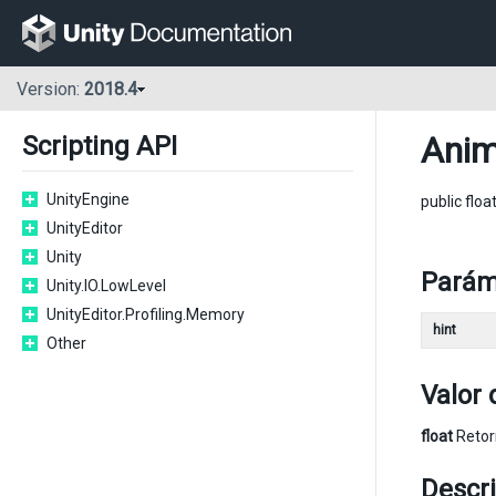
Version:
2018.4
Anim
Scripting API
UnityEngine
public floa
UnityEditor
Unity
Parám
Unity.IO.LowLevel
UnityEditor.Profiling.Memory
hint
Other
Valor 
float
Retorn
Descr