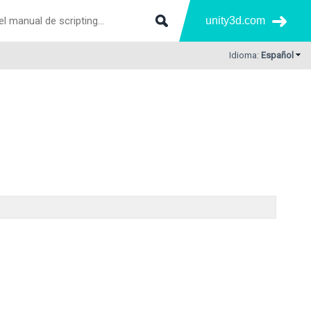
unity3d.com
Idioma:
Español