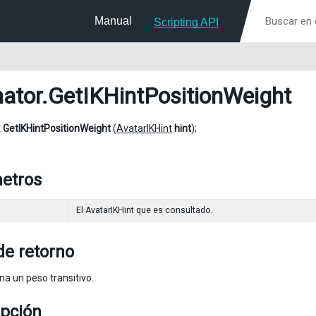
Manual
Scripting API
ator
.GetIKHintPositionWeight
t
GetIKHintPositionWeight
(
AvatarIKHint
hint
);
etros
El AvatarIKHint que es consultado.
de retorno
a un peso transitivo.
ipción