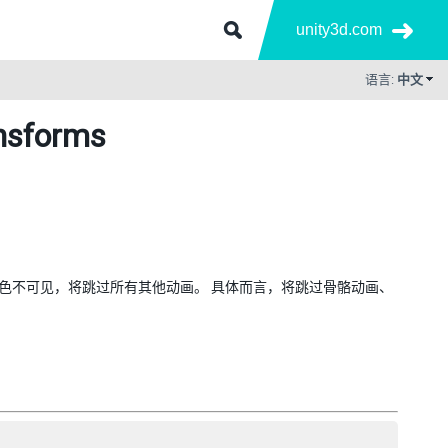
unity3d.com
语言:
中文
nsforms
如果角色不可见，将跳过所有其他动画。 具体而言，将跳过骨骼动画、