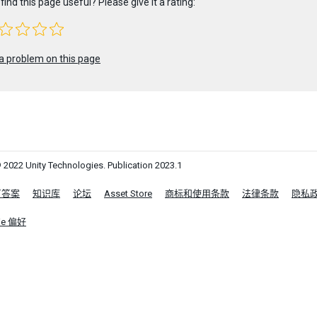
find this page useful? Please give it a rating:
a problem on this page
 2022 Unity Technologies. Publication 2023.1
区答案
知识库
论坛
Asset Store
商标和使用条款
法律条款
隐私
ie 偏好