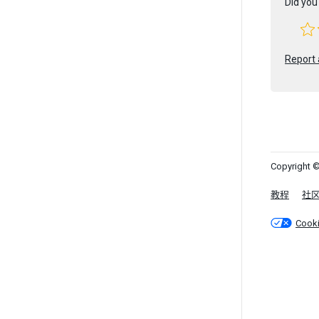
Did you 
Report 
Copyright ©
教程
社
Cook