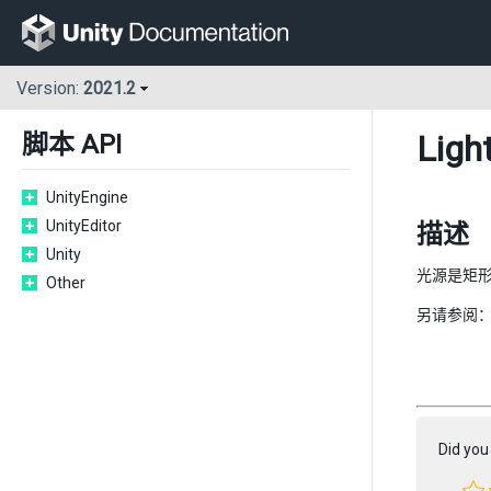
Version:
2021.2
Ligh
脚本 API
UnityEngine
UnityEditor
描述
Unity
光源是矩
Other
另请参阅
Did you 