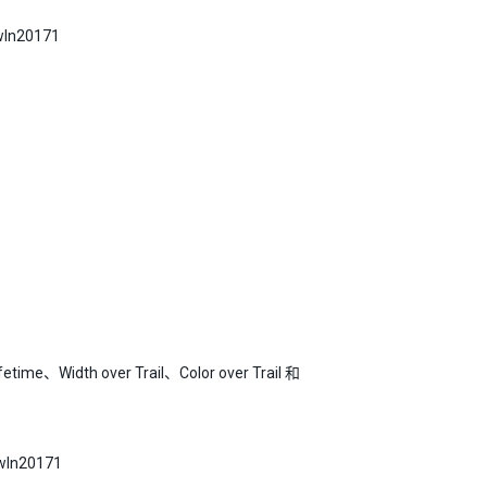
wIn20171
etime、Width over Trail、Color over Trail 和
In20171