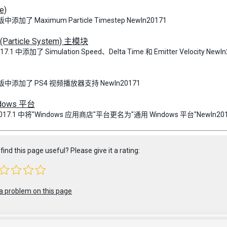
e)
 版中添加了 Maximum Particle Timestep NewIn20171
article System) 主模块
017.1 中添加了 Simulation Speed、Delta Time 和 Emitter Velocity NewI
1 版中添加了 PS4 视频播放器支持 NewIn20171
dows 平台
y 2017.1 中将"Windows 应用商店"平台更名为"通用 Windows 平台"NewIn20
find this page useful? Please give it a rating:
a problem on this page