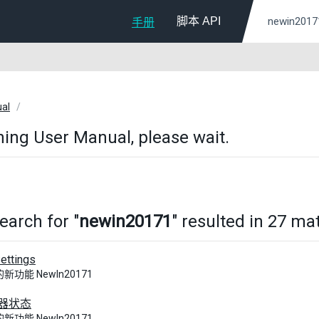
脚本 API
手册
ual
ing User Manual, please wait.
earch for "
newin20171
" resulted in 27 ma
ettings
中的新功能 NewIn20171
器状态
中的新功能 NewIn20171