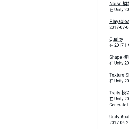
Noise 
在 Unity 2
Playable
2017-07-
Quality
在 2017.1
Shape 
在 Unity 
Texture 
在 Unity 
Trails 模
在 Unity 2
Generate L.
Unity An
2017-06