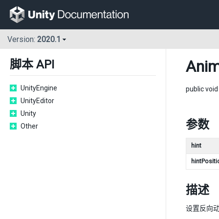
Version:
2020.1
Anim
脚本 API
UnityEngine
public voi
UnityEditor
Unity
参数
Other
hint
hintPositi
描述
设置反向