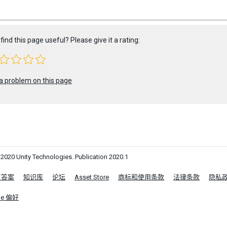
find this page useful? Please give it a rating:
a problem on this page
0 Unity Technologies. Publication 2020.1
区答案
知识库
论坛
Asset Store
商标和使用条款
法律条款
隐私
ie 偏好