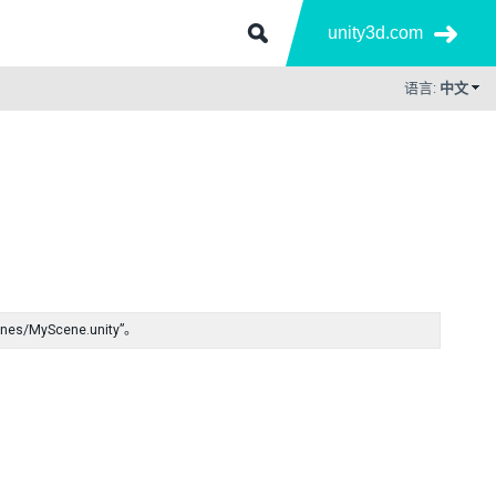
unity3d.com
语言:
中文
MyScene.unity”。