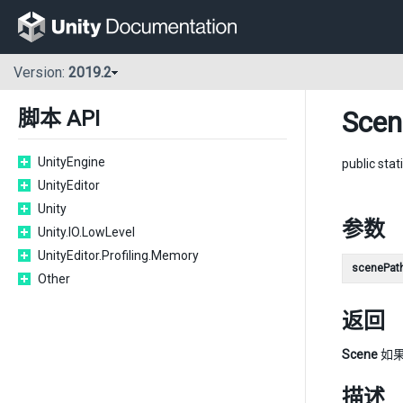
Version:
2019.2
Sce
脚本 API
UnityEngine
public stat
UnityEditor
Unity
参数
Unity.IO.LowLevel
UnityEditor.Profiling.Memory
scenePat
Other
返回
Scene
如
描述