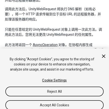
开始与远程服务器通信。
调用此方法后，UnityWebRequest 将执行 DNS 解析（如有必
要），将一个 HTTP 请求传输到位于目标 URL 的远程服务器，并
处理该服务器的响应。
只能在任意给定的 UnityWebRequest 对象上调用一次此方法。调
用此方法后，您将无法更改 UnityWebRequest 的任何属性。
此方法将返回一个
AsyncOperation
对象。在协程内部生成
AsyncOperation 将导致协程暂停，直到 UnityWebRequest 遇到系
统错误或结束通信为止。
By clicking “Accept Cookies”, you agree to the storing of
cookies on your device to enhance site navigation,
analyze site usage, and assist in our marketing efforts.
版权所有 © 2019 Unity Technologies. Publication 2019.1
教程
社区答案
知识库
Cookie Settings
论坛
Asset Store
法律条款
隐私政
策
Cookie
不要出售或分享我的个人信息
Your Privacy Choices (Cookie Settings)
Reject All
Accept All Cookies