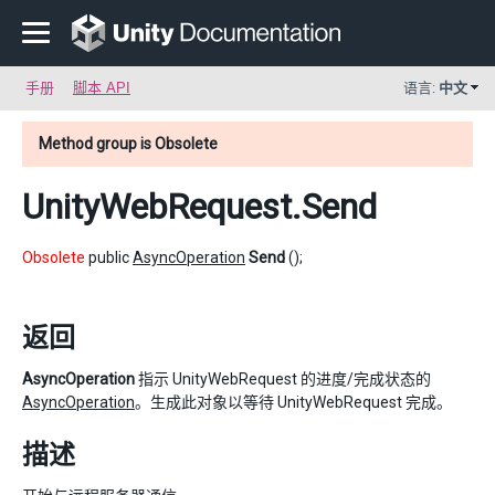
手册
脚本 API
语言:
中文
Method group is Obsolete
UnityWebRequest
.Send
Obsolete
public
AsyncOperation
Send
();
返回
AsyncOperation
指示 UnityWebRequest 的进度/完成状态的
AsyncOperation
。生成此对象以等待 UnityWebRequest 完成。
描述