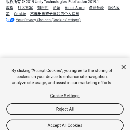
版权所有 © 2019 Unity Technologies. Publication 2019.1
教程
社区答案
知识库
论坛
Asset Store
法律条款
隐私政
策
Cookie
不要出售或分享我的个人信息
Your Privacy Choices (Cookie Settings)
By clicking “Accept Cookies”, you agree to the storing of
cookies on your device to enhance site navigation,
analyze site usage, and assist in our marketing efforts.
Cookie Settings
Reject All
Accept All Cookies