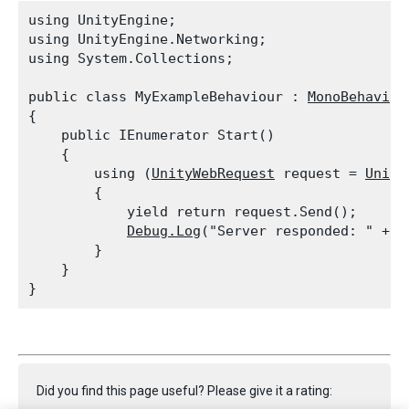
using UnityEngine;

using UnityEngine.Networking;

using System.Collections;
public class MyExampleBehaviour : 
MonoBehaviou
{

    public IEnumerator Start()

    {

        using (
UnityWebRequest
 request = 
Unity
        {

            yield return request.Send();

Debug.Log
("Server responded: " + r
        }

    }

Did you find this page useful? Please give it a rating: